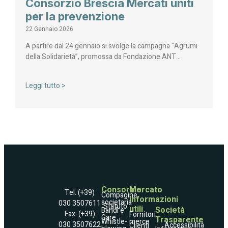
Consorzio Brescia Mercati uniti
per la prevenzione
22 Gennaio 2026
A partire dal 24 gennaio si svolge la campagna “Agrumi
della Solidarietà”, promossa da Fondazione ANT…
Leggi tutto >
Consorzio
Mercato
Tel. (+39)
Compagine
Informazioni
societaria
030 3507611
Statuto
utili
Società
Bandi e
Fax. (+39)
Fornitori
Gare
Trasparente
Whistle­
merce
030 3507622
Accessibilità
Clienti