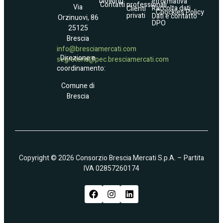
blowing
Informativa
Contatti
professionali
Via
Raccolta dati
Clienti
Coockies Policy
privati
Dati e contatto
Orzinuovi, 86
DPO
25125
Brescia
info@bresciamercati.com
Direzione e
segreteria@pec.bresciamercati.com
coordinamento:
Comune di
Brescia
Copyright © 2026 Consorzio Brescia Mercati S.p.A. – Partita
IVA 02857260174