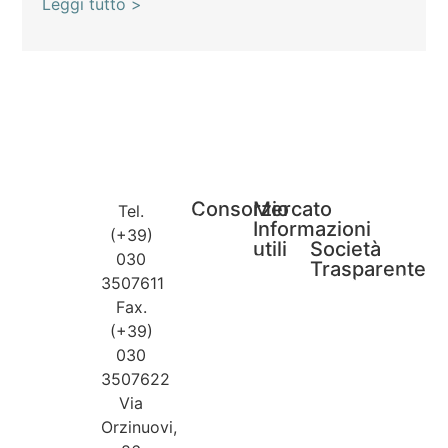
Leggi tutto >
Consorzio
Mercato
Tel.
Compagine
Informazioni
(+39)
societaria
utili
Società
Statuto
Bandi e
030
Fornitori
Trasparente
Gare
merce
Accessibilità
3507611
Whistle­
Clienti
Informativa
blowing
professionali
Fax.
Raccolta dati
Contatti
Clienti
Coockies Policy
Dati e contatto
privati
(+39)
DPO
030
3507622
Via
Orzinuovi,