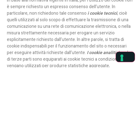
In base alla normativa vigente in Italia, per l’utilizzo dei cookie non
è sempre richiesto un espresso consenso dell’utente. In
particolare, non richiedono tale consenso
i cookie tecnici
, cioè
quelli utilizzati al solo scopo di effettuare la trasmissione di una
comunicazione su una rete di comunicazione elettronica, o nella
misura strettamente necessaria per erogare un servizio
esplicitamente richiesto dall’utente. In altre parole, si tratta di
cookie indispensabili per il funzionamento del sito o necessari
per eseguire attività richieste dall’utente.
I cookie analitici
anche
di terze parti sono equiparati ai cookie tecnici a condizione che
vengano utilizzati per produrre statistiche aggregate,
precludendo la possibilità di diretta individuazione
dell’interessato.
Per l’utilizzo di
cookie di profilazione
, viceversa, cioè quelli volti a
creare profili relativi all’utente e utilizzati al fine di inviare
messaggi pubblicitari in linea con le preferenze manifestate dallo
stesso nell’ambito della navigazione in rete, è richiesto un
preventivo consenso dello stesso.
Cookie tecnici
Il nostro sito web utilizza cookie di tipo tecnico, necessari per il