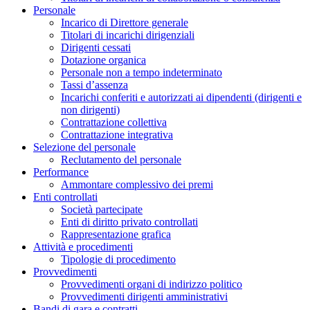
Personale
Incarico di Direttore generale
Titolari di incarichi dirigenziali
Dirigenti cessati
Dotazione organica
Personale non a tempo indeterminato
Tassi d’assenza
Incarichi conferiti e autorizzati ai dipendenti (dirigenti e
non dirigenti)
Contrattazione collettiva
Contrattazione integrativa
Selezione del personale
Reclutamento del personale
Performance
Ammontare complessivo dei premi
Enti controllati
Società partecipate
Enti di diritto privato controllati
Rappresentazione grafica
Attività e procedimenti
Tipologie di procedimento
Provvedimenti
Provvedimenti organi di indirizzo politico
Provvedimenti dirigenti amministrativi
Bandi di gara e contratti