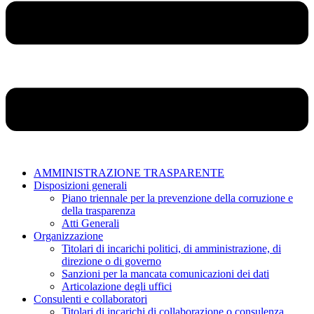
AMMINISTRAZIONE TRASPARENTE
Disposizioni generali
Piano triennale per la prevenzione della corruzione e
della trasparenza
Atti Generali
Organizzazione
Titolari di incarichi politici, di amministrazione, di
direzione o di governo
Sanzioni per la mancata comunicazioni dei dati
Articolazione degli uffici
Consulenti e collaboratori
Titolari di incarichi di collaborazione o consulenza