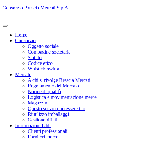
Consorzio Brescia Mercati S.p.A.
Home
Consorzio
Oggetto sociale
Compagine societaria
Statuto
Codice etico
Whistleblowing
Mercato
A chi si rivolge Brescia Mercati
Regolamento del Mercato
Norme di qualità
Logistica e movimentazione merce
Magazzini
Questo spazio può essere tuo
Riutilizzo imballaggi
Gestione rifiuti
Informazioni Utili
Clienti professionali
Fornitori merce