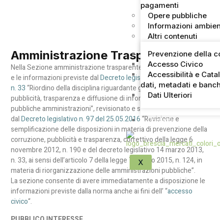
pagamenti
Opere pubbliche
Informazioni ambien
Altri contenuti
Amministrazione Trasparente
Prevenzione della c
Accesso Civico
Nella Sezione amministrazione trasparente sono pubblicati i dati
Accessibilità e Cata
e le informazioni previste dal
Decreto legislativo 14 marzo 2013,
dati, metadati e banch
n. 33
“Riordino della disciplina riguardante gli obblighi di
Dati Ulteriori
pubblicità, trasparenza e diffusione di informazioni da parte delle
pubbliche amministrazioni”, revisionato e semplificato
dal
Decreto legislativo n. 97 del 25.05.2016
“Revisione e
Contatti
semplificazione delle disposizioni in materia di prevenzione della
corruzione, pubblicità e trasparenza, correttivo della legge 6
novembre 2012, n. 190 e del decreto legislativo 14 marzo 2013,
n. 33, ai sensi dell’articolo 7 della legge 7 agosto 2015, n. 124, in
X
materia di riorganizzazione delle amministrazioni pubbliche”.
La sezione consente di avere immediatamente a disposizione le
informazioni previste dalla norma anche ai fini dell’ “
accesso
civico
“.
PUBBLICO INTERESSE