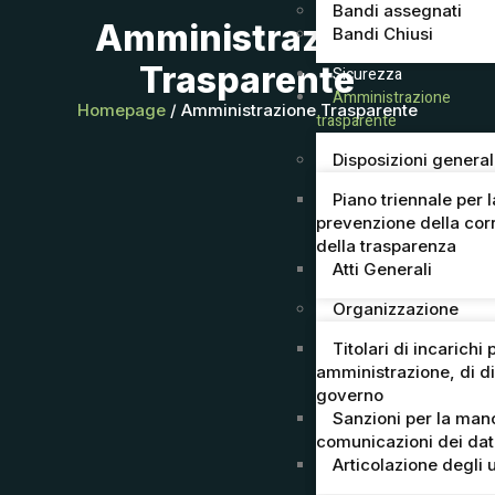
Bandi assegnati
Amministrazione
Bandi Chiusi
Trasparente
Sicurezza
Amministrazione
Homepage
/ Amministrazione Trasparente
trasparente
Disposizioni general
Piano triennale per l
prevenzione della cor
della trasparenza
Atti Generali
Organizzazione
Titolari di incarichi p
amministrazione, di di
governo
Sanzioni per la man
comunicazioni dei dat
Articolazione degli u