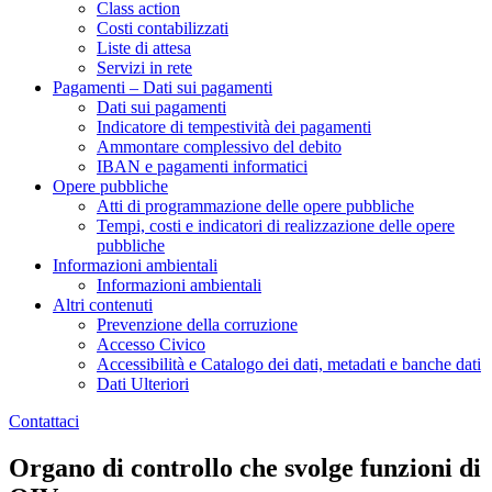
Class action
Costi contabilizzati
Liste di attesa
Servizi in rete
Pagamenti – Dati sui pagamenti
Dati sui pagamenti
Indicatore di tempestività dei pagamenti
Ammontare complessivo del debito
IBAN e pagamenti informatici
Opere pubbliche
Atti di programmazione delle opere pubbliche
Tempi, costi e indicatori di realizzazione delle opere
pubbliche
Informazioni ambientali
Informazioni ambientali
Altri contenuti
Prevenzione della corruzione
Accesso Civico
Accessibilità e Catalogo dei dati, metadati e banche dati
Dati Ulteriori
Contattaci
Organo di controllo che svolge funzioni di