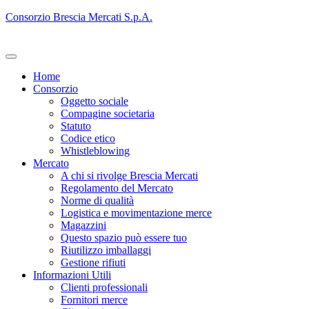
Consorzio Brescia Mercati S.p.A.
Home
Consorzio
Oggetto sociale
Compagine societaria
Statuto
Codice etico
Whistleblowing
Mercato
A chi si rivolge Brescia Mercati
Regolamento del Mercato
Norme di qualità
Logistica e movimentazione merce
Magazzini
Questo spazio può essere tuo
Riutilizzo imballaggi
Gestione rifiuti
Informazioni Utili
Clienti professionali
Fornitori merce