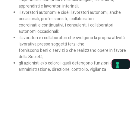
apprendisti e lavoratori interinali;
i lavoratori autonomi e cioè i lavoratori autonomi, anche
occasionali, professionisti, i collaboratori
coordinati e continuativi, i consulenti, i collaboratori
autonomi occasionali;
i lavoratori e i collaboratori che svolgono la propria attività
lavorativa presso soggetti terzi che
forniscono beni o servizi o che realizzano opere in favore
della Società;
gli azionisti e/o coloro i quali detengono funzioni di
amministrazione, direzione, controllo, vigilanza
e rappresentanza.
Prima di procedere alla segnalazione si invita a leggere
attentamente il documento allegato.
Per la segnalazione si prega di visitare la pagina:
https://bresciamercati.pawhistleblowing.it/
Atto organizzativo Whistleblowing