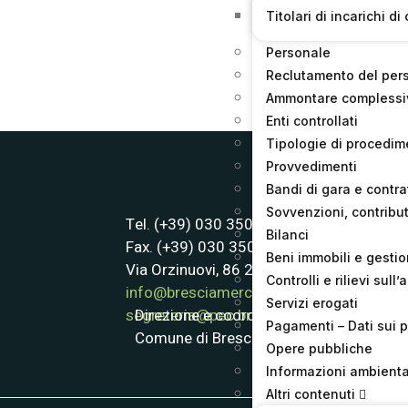
Titolari di incarichi 
Personale
Reclutamento del per
Ammontare complessiv
Enti controllati
Tipologie di procedim
Provvedimenti
Bandi di gara e contrat
Sovvenzioni, contribut
Tel. (+39) 030 3507611
Bilanci
Fax. (+39) 030 3507622
Beni immobili e gesti
Via Orzinuovi, 86 25125 Brescia
Controlli e rilievi sul
info@bresciamercati.com
Servizi erogati
Direzione e coordinamento:
segreteria@pec.bresciamercati.com
Pagamenti – Dati sui 
Comune di Brescia
Opere pubbliche
Informazioni ambienta
Altri contenuti