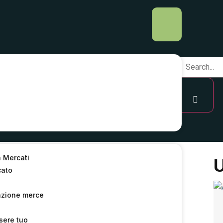
a Mercati
e” un
U
cato
ul piano
azione merce
sere tuo