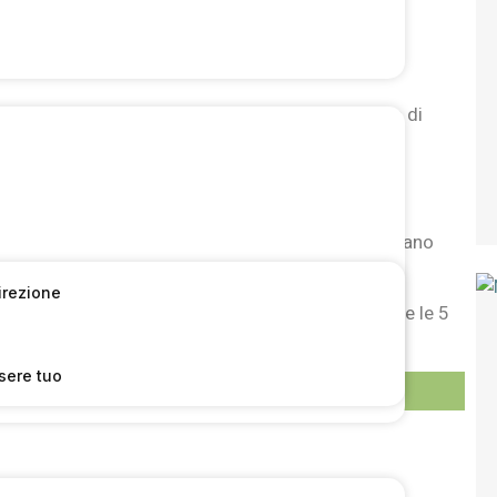
 logistica del food. Questo il titolo dell’articolo di
le a sul
portale della testata
.
one e comunicazione sulla
logistica
, i
trasporti
e
bili della logistica di aziende manifatturiere o
ù in generale a tutti coloro che si occupano o desiderano
Direzione
che hanno ispirato la proposta di piano strategico e le 5
sere tuo
 pagina:
71