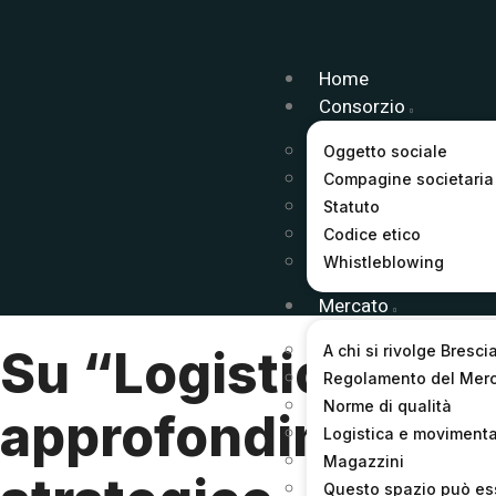
Home
Consorzio
Oggetto sociale
Compagine societaria
Statuto
Codice etico
Whistleblowing
Mercato
A chi si rivolge Bresci
Su “Logisticament
Regolamento del Mer
Norme di qualità
approfondimento s
Logistica e moviment
Magazzini
Questo spazio può es