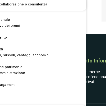
di collaborazione o consulenza
sonale
o dei premi
ento
ti
i, sussidi, vantaggi economici
Consorzio
Mercato Inform
one patrimonio
Compagine societaria
Fornitori merce
l’amministrazione
Statuto
Clienti professiona
Bandi e Gare
Clienti privati
pagamenti
Whistle­blowing
Contatti
li