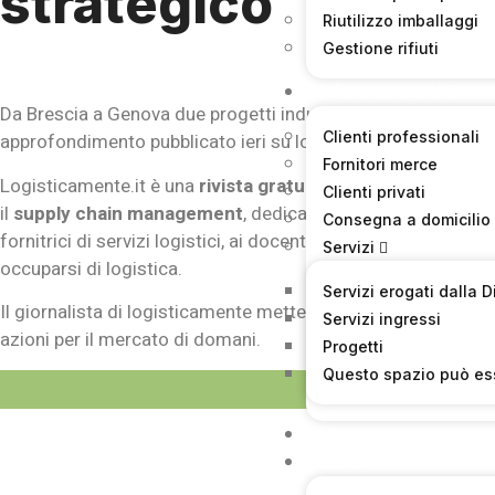
strategico
Riutilizzo imballaggi
Gestione rifiuti
Informazioni Utili
Da Brescia a Genova due progetti industriali che puntano sulla
Clienti professionali
approfondimento pubblicato ieri su logisticamente disponibi
Fornitori merce
Logisticamente.it è una
rivista gratuita online
di informazi
Clienti privati
il
supply chain management
, dedicata a manager e responsa
Consegna a domicilio
fornitrici di servizi logistici, ai docenti, agli studenti, e pi
Servizi
occuparsi di logistica.
Servizi erogati dalla 
Il giornalista di logisticamente mette in evidenza i modelli 
Servizi ingressi
azioni per il mercato di domani.
Progetti
Questo spazio può es
Visualizzazioni
News
Bandi