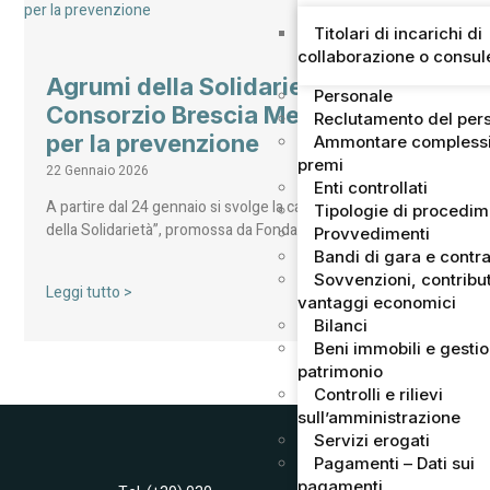
Titolari di incarichi di
collaborazione o consu
Agrumi della Solidarietà: ANT e
Personale
Consorzio Brescia Mercati uniti
Reclutamento del per
per la prevenzione
Ammontare complessi
premi
22 Gennaio 2026
Enti controllati
A partire dal 24 gennaio si svolge la campagna “Agrumi
Tipologie di procedi
della Solidarietà”, promossa da Fondazione ANT…
Provvedimenti
Bandi di gara e contra
Sovvenzioni, contribut
Leggi tutto >
vantaggi economici
Bilanci
Beni immobili e gesti
patrimonio
Controlli e rilievi
sull’amministrazione
Servizi erogati
Pagamenti – Dati sui
pagamenti