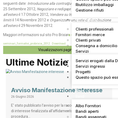
seguenti date:
Introduzione alla contrattualistica internazionale
il
Riutilizzo imballaggi
25 Settembre 2012,
Negoziare e redigere contratti con agenti
Gestione rifiuti
all’estero
il 17 Ottobre 2012,
Vendere su Internet: opportunità e
Informazioni Utili
limiti
il 14 Novembre 2012 e
Organizzare una rete di distribuzione
all’estero
il 29 Novembre 2012.
Clienti professionali
Fornitori merce
Maggiori informazioni sul sito Pro Brixia
a questo link
.
Clienti privati
seminari_formativi_probrixia_2012
Download
Consegna a domicilio
Visualizzazioni pagina:
96
Servizi
Ultime Notizie
Servizi erogati dalla 
Servizi ingressi
Progetti
Questo spazio può ess
Avviso Manifestazione interesse
News
Bandi
26 Giugno 2026
E’ stato pubblicato l’avviso per la raccolta di manifestazioni
Albo Fornitori
di interesse finalizzata all’affidamento, mediante
Bandi aperti
procedura…
Bandi assegnati