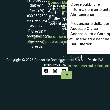
Tel. (+39) 030
Consorzio
Mercato
Opere pubbliche
Compagine
3507611
Informazioni
societaria
Informazioni ambienta
Statuto
Fax. (+39)
utili
Società
Bandi e
Altri contenuti
Fornitori
030 3507622
Gare
Trasparente
merce
Whistle­
Accessibilità
Clienti
Via Orzinuovi,
blowing
Informativa
Prevenzione della cor
professionali
Contatti
Raccolta dati
Clienti
86 25125
Coockies Policy
Accesso Civico
privati
Dati e contatto
Direzione e
Brescia
DPO
Accessibilità e Catalo
coordinamento:
info@bresciamercati.com
dati, metadati e banche 
Comune di
segreteria@pec.bresciamercati.com
Dati Ulteriori
Brescia
Contatti
Copyright © 2026 Consorzio Brescia Mercati S.p.A. – Partita IVA
02857260174
X