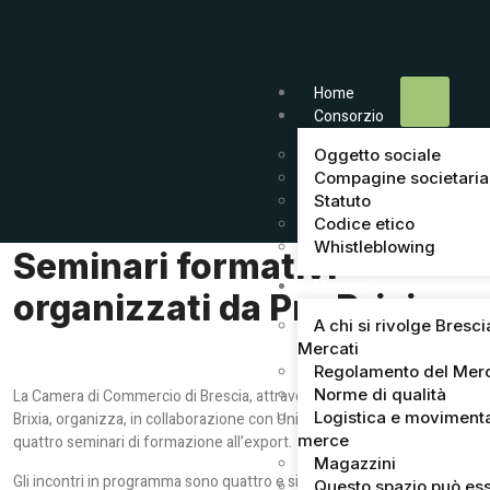
Home
Consorzio
Oggetto sociale
Compagine societaria
Statuto
Codice etico
Whistleblowing
Seminari formativi
Mercato
organizzati da Pro Brixia
A chi si rivolge Bresci
Mercati
Regolamento del Mer
Norme di qualità
La Camera di Commercio di Brescia, attraverso l’azienda speciale Pro
Logistica e moviment
Brixia, organizza, in collaborazione con Unioncamere Lombardia,
merce
quattro seminari di formazione all’export.
Magazzini
Gli incontri in programma sono quattro e si svolgeranno nelle
Questo spazio può ess