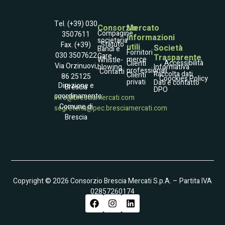
Tel. (+39) 030
Consorzio
Mercato
Compagine
3507611
Informazioni
societaria
Statuto
Fax. (+39)
utili
Società
Bandi e
Fornitori
030 3507622
Gare
Trasparente
merce
Whistle­
Accessibilità
Clienti
Via Orzinuovi,
blowing
Informativa
professionali
Contatti
Raccolta dati
Clienti
86 25125
Coockies Policy
privati
Dati e contatto
Direzione e
Brescia
DPO
coordinamento:
info@bresciamercati.com
Comune di
segreteria@pec.bresciamercati.com
Brescia
Copyright © 2026 Consorzio Brescia Mercati S.p.A. – Partita IVA
02857260174