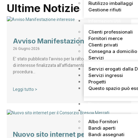
Riutilizzo imballaggi
Ultime Notizie
Gestione rifiuti
Informazioni Utili
Clienti professionali
Fornitori merce
Avviso Manifestazione interesse
Clienti privati
26 Giugno 2026
Consegna a domicilio
Servizi
E’ stato pubblicato l’avviso per la raccolta di manifestazioni
di interesse finalizzata all’affidamento, mediante
Servizi erogati dalla 
procedura…
Servizi ingressi
Progetti
Questo spazio può ess
Leggi tutto >
News
Bandi
Albo Fornitori
Bandi aperti
Nuovo sito internet per il
Bandi assegnati