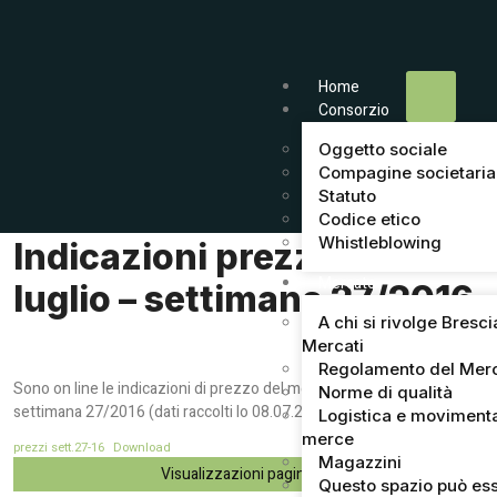
Home
Consorzio
Oggetto sociale
Compagine societaria
Statuto
Codice etico
Whistleblowing
Indicazioni prezzi del 8
Mercato
luglio – settimana 27/2016
A chi si rivolge Bresci
Mercati
Regolamento del Mer
Sono on line le indicazioni di prezzo del mercato di Brescia della
Norme di qualità
settimana 27/2016 (dati raccolti lo 08.07.2016)
Logistica e moviment
merce
prezzi sett.27-16
Download
Magazzini
Visualizzazioni pagina:
44
Questo spazio può ess