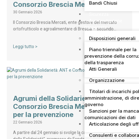
Bandi Chiusi
Consorzio Brescia Mercati
30 Gennaio 2026
Sicurezza
Amministrazione
Il Consorzio Brescia Mercati, ente gestore del mercato
trasparente
ortofrutticolo e agroalimentare di Brescia – secondo…
Disposizioni generali
Leggi tutto >
Piano triennale per la
prevenzione della corru
della trasparenza
Atti Generali
Organizzazione
Titolari di incarichi pol
Agrumi della Solidarietà: ANT e
amministrazione, di dire
governo
Consorzio Brescia Mercati uniti
Sanzioni per la manca
per la prevenzione
comunicazioni dei dati
22 Gennaio 2026
Articolazione degli uff
A partire dal 24 gennaio si svolge la campagna “Agrumi
Consulenti e collabora