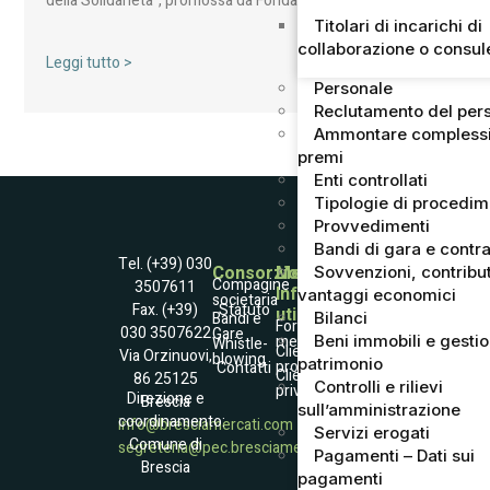
della Solidarietà”, promossa da Fondazione ANT…
Titolari di incarichi di
collaborazione o consu
Leggi tutto >
Personale
Reclutamento del per
Ammontare complessi
premi
Enti controllati
Tipologie di procedi
Provvedimenti
Bandi di gara e contra
Tel. (+39) 030
Consorzio
Mercato
Sovvenzioni, contribut
Compagine
3507611
Informazioni
vantaggi economici
societaria
Statuto
Fax. (+39)
utili
Società
Bandi e
Bilanci
Fornitori
030 3507622
Gare
Trasparente
Beni immobili e gesti
merce
Whistle­
Accessibilità
Clienti
Via Orzinuovi,
blowing
Informativa
patrimonio
professionali
Contatti
Raccolta dati
Clienti
86 25125
Coockies Policy
Controlli e rilievi
privati
Dati e contatto
Direzione e
Brescia
DPO
sull’amministrazione
coordinamento:
info@bresciamercati.com
Servizi erogati
Comune di
segreteria@pec.bresciamercati.com
Pagamenti – Dati sui
Brescia
pagamenti