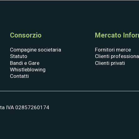
Consorzio
Mercato Inform
Compagine societaria
Fornitori merce
Statuto
Clienti professiona
Bandi e Gare
Clienti privati
Whistle­blowing
Contatti
tita IVA 02857260174