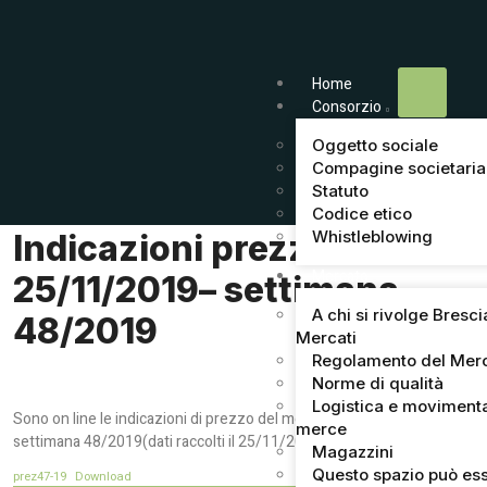
Home
Consorzio
Oggetto sociale
Compagine societaria
Statuto
Codice etico
Whistleblowing
Indicazioni prezzi del
Mercato
25/11/2019– settimana
A chi si rivolge Bresci
48/2019
Mercati
Regolamento del Mer
Norme di qualità
Logistica e moviment
Sono on line le indicazioni di prezzo del mercato di Brescia della
merce
settimana 48/2019(dati raccolti il 25/11/2019).
Magazzini
Questo spazio può ess
prez47-19
Download