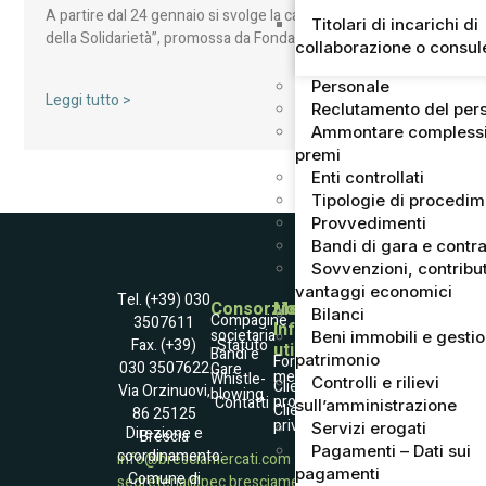
A partire dal 24 gennaio si svolge la campagna “Agrumi
Titolari di incarichi di
della Solidarietà”, promossa da Fondazione ANT…
collaborazione o consu
Personale
Leggi tutto >
Reclutamento del per
Ammontare complessi
premi
Enti controllati
Tipologie di procedi
Provvedimenti
Bandi di gara e contra
Sovvenzioni, contribut
vantaggi economici
Tel. (+39) 030
Consorzio
Mercato
Bilanci
Compagine
3507611
Informazioni
societaria
Beni immobili e gesti
Statuto
Fax. (+39)
utili
Società
Bandi e
patrimonio
Fornitori
030 3507622
Gare
Trasparente
merce
Whistle­
Controlli e rilievi
Accessibilità
Clienti
Via Orzinuovi,
blowing
Informativa
professionali
Contatti
sull’amministrazione
Raccolta dati
Clienti
86 25125
Coockies Policy
privati
Dati e contatto
Servizi erogati
Direzione e
Brescia
DPO
Pagamenti – Dati sui
coordinamento:
info@bresciamercati.com
pagamenti
Comune di
segreteria@pec.bresciamercati.com