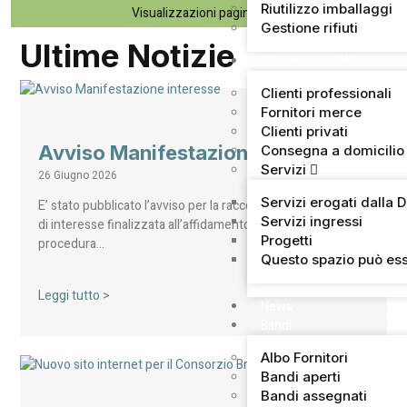
Riutilizzo imballaggi
Visualizzazioni pagina:
78
Gestione rifiuti
Ultime Notizie
Informazioni Utili
Clienti professionali
Fornitori merce
Clienti privati
Avviso Manifestazione interesse
Consegna a domicilio
Servizi
26 Giugno 2026
Servizi erogati dalla 
E’ stato pubblicato l’avviso per la raccolta di manifestazioni
Servizi ingressi
di interesse finalizzata all’affidamento, mediante
Progetti
procedura…
Questo spazio può ess
Leggi tutto >
News
Bandi
Albo Fornitori
Bandi aperti
Bandi assegnati