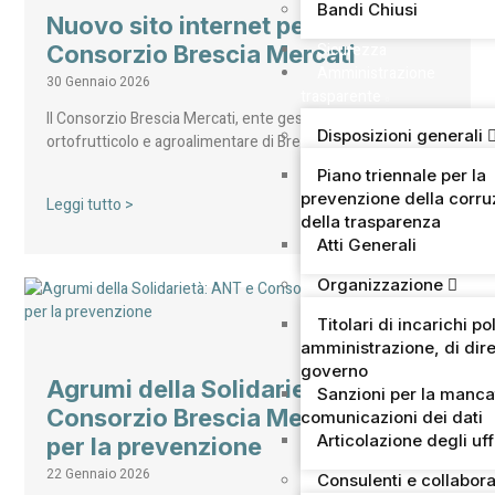
Bandi Chiusi
Nuovo sito internet per il
Sicurezza
Consorzio Brescia Mercati
Amministrazione
30 Gennaio 2026
trasparente
Il Consorzio Brescia Mercati, ente gestore del mercato
Disposizioni generali
ortofrutticolo e agroalimentare di Brescia – secondo…
Piano triennale per la
prevenzione della corru
Leggi tutto >
della trasparenza
Atti Generali
Organizzazione
Titolari di incarichi pol
amministrazione, di dire
governo
Agrumi della Solidarietà: ANT e
Sanzioni per la manca
Consorzio Brescia Mercati uniti
comunicazioni dei dati
Articolazione degli uff
per la prevenzione
22 Gennaio 2026
Consulenti e collabora