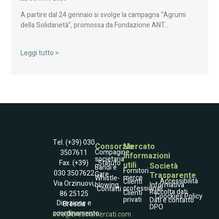
A partire dal 24 gennaio si svolge la campagna “Agrumi
della Solidarietà”, promossa da Fondazione ANT…
Leggi tutto >
Tel. (+39) 030
Consorzio
Mercato
Compagine
3507611
Informazioni
societaria
Statuto
Fax. (+39)
utili
Società
Bandi e
Fornitori
030 3507622
Gare
Trasparente
merce
Whistle­
Accessibilità
Clienti
Via Orzinuovi,
blowing
Informativa
professionali
Contatti
Raccolta dati
Clienti
86 25125
Coockies Policy
privati
Dati e contatto
Direzione e
Brescia
DPO
coordinamento:
info@bresciamercati.com