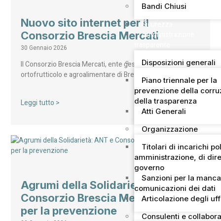
Bandi Chiusi
Nuovo sito internet per il
Sicurezza
Consorzio Brescia Mercati
Amministrazione
trasparente
30 Gennaio 2026
Disposizioni generali
Il Consorzio Brescia Mercati, ente gestore del mercato
ortofrutticolo e agroalimentare di Brescia – secondo…
Piano triennale per la
prevenzione della corru
della trasparenza
Leggi tutto >
Atti Generali
Organizzazione
Titolari di incarichi pol
amministrazione, di dire
governo
Sanzioni per la manca
Agrumi della Solidarietà: ANT e
comunicazioni dei dati
Consorzio Brescia Mercati uniti
Articolazione degli uff
per la prevenzione
Consulenti e collabora