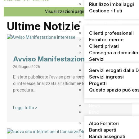
Riutilizzo imballaggi
Gestione rifiuti
Visualizzazioni pagina:
56
Informazioni Utili
Ultime Notizie
Clienti professionali
Fornitori merce
Clienti privati
Consegna a domicilio
Avviso Manifestazione interesse
Servizi
26 Giugno 2026
Servizi erogati dalla 
Servizi ingressi
E’ stato pubblicato l’avviso per la raccolta di manifestazioni
Progetti
di interesse finalizzata all’affidamento, mediante
Questo spazio può ess
procedura…
News
Leggi tutto >
Bandi
Albo Fornitori
Bandi aperti
Bandi assegnati