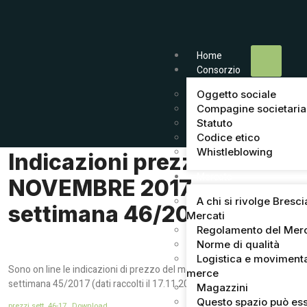
Home
Consorzio
Oggetto sociale
Compagine societaria
Statuto
Codice etico
Whistleblowing
Indicazioni prezzi del 17
Mercato
NOVEMBRE 2017 –
A chi si rivolge Bresci
settimana 46/2017
Mercati
Regolamento del Mer
Norme di qualità
Logistica e moviment
Sono on line le indicazioni di prezzo del mercato di Brescia della
merce
settimana 45/2017 (dati raccolti il 17.11.2017).
Magazzini
Questo spazio può ess
prezzi sett. 46-17
Download