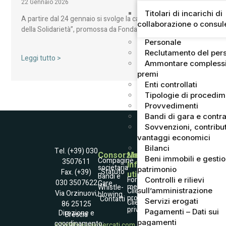
22 Gennaio 2026
Titolari di incarichi di
A partire dal 24 gennaio si svolge la campagna “Agrumi
collaborazione o consu
della Solidarietà”, promossa da Fondazione ANT…
Personale
Reclutamento del per
Leggi tutto >
Ammontare complessi
premi
Enti controllati
Tipologie di procedi
Provvedimenti
Bandi di gara e contra
Sovvenzioni, contribut
vantaggi economici
Bilanci
Tel. (+39) 030
Consorzio
Mercato
Beni immobili e gesti
Compagine
3507611
Informazioni
societaria
patrimonio
Statuto
Fax. (+39)
utili
Società
Bandi e
Fornitori
Controlli e rilievi
030 3507622
Gare
Trasparente
merce
Whistle­
Accessibilità
sull’amministrazione
Clienti
Via Orzinuovi,
blowing
Informativa
professionali
Contatti
Servizi erogati
Raccolta dati
Clienti
86 25125
Coockies Policy
privati
Dati e contatto
Pagamenti – Dati sui
Direzione e
Brescia
DPO
pagamenti
coordinamento:
info@bresciamercati.com