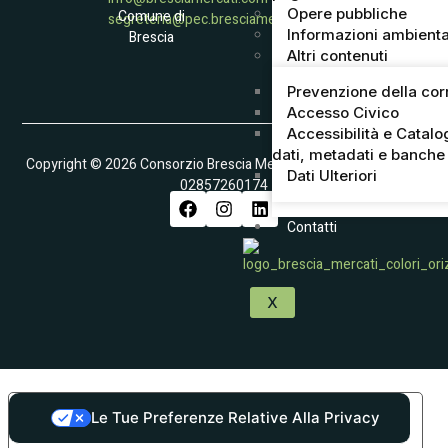
Opere pubbliche
Comune di
segreteria@pec.bresciamercati.com
Informazioni ambienta
Brescia
Altri contenuti
Prevenzione della cor
Accesso Civico
Accessibilità e Catalo
dati, metadati e banche 
Copyright © 2026 Consorzio Brescia Mercati S.p.A. – Partita IVA
Dati Ulteriori
02857260174
Contatti
X
Le Tue Preferenze Relative Alla Privacy