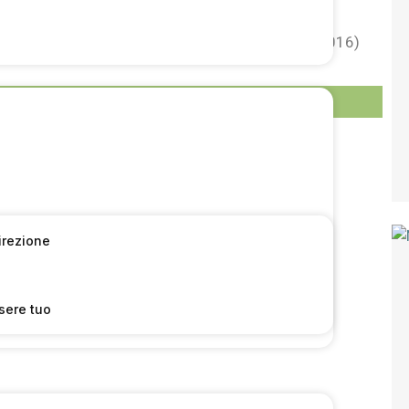
 della settimana 24/2016 (dati raccolti il 17.06.2016)
 pagina:
65
Direzione
sere tuo