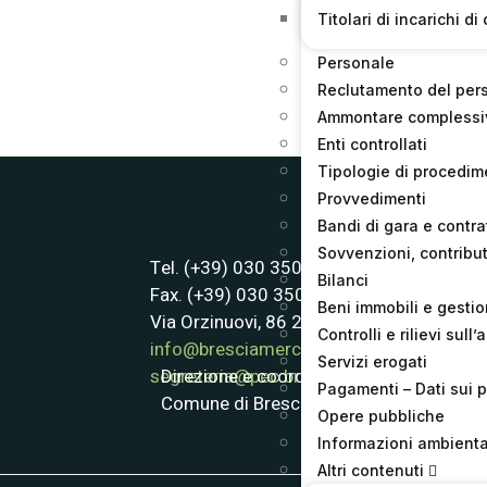
Titolari di incarichi 
Personale
Reclutamento del per
Ammontare complessiv
Enti controllati
Tipologie di procedim
Provvedimenti
Bandi di gara e contrat
Sovvenzioni, contribut
Tel. (+39) 030 3507611
Bilanci
Fax. (+39) 030 3507622
Beni immobili e gesti
Via Orzinuovi, 86 25125 Brescia
Controlli e rilievi sul
info@bresciamercati.com
Servizi erogati
Direzione e coordinamento:
segreteria@pec.bresciamercati.com
Pagamenti – Dati sui 
Comune di Brescia
Opere pubbliche
Informazioni ambienta
Altri contenuti