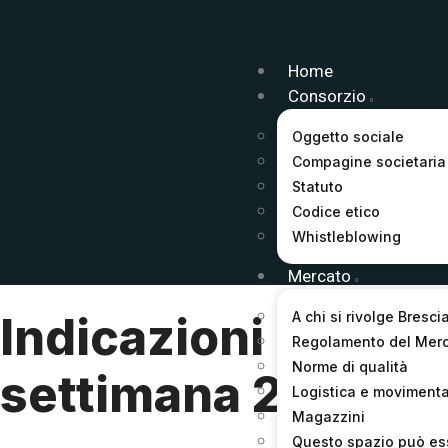
Home
Consorzio
Oggetto sociale
Compagine societaria
Statuto
Codice etico
Whistleblowing
Mercato
A chi si rivolge Bresci
Indicazioni prezzi 
Regolamento del Mer
Norme di qualità
settimana 24/201
Logistica e moviment
Magazzini
Questo spazio può es