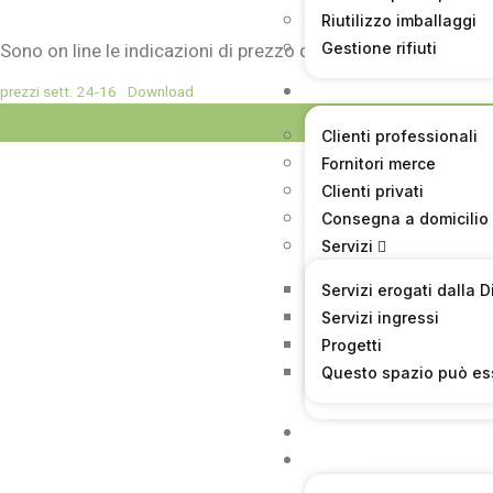
Riutilizzo imballaggi
Sono on line le indicazioni di prezzo del mercato di Brescia
Gestione rifiuti
Informazioni Utili
prezzi sett. 24-16
Download
Visualizzazioni
Clienti professionali
Fornitori merce
Clienti privati
Consegna a domicilio
Servizi
Servizi erogati dalla 
Servizi ingressi
Progetti
Questo spazio può es
News
Bandi