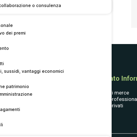
di collaborazione o consulenza
sonale
o dei premi
ento
ti
i, sussidi, vantaggi economici
Consorzio
Mercato Inform
one patrimonio
Compagine societaria
Fornitori merce
l’amministrazione
Statuto
Clienti professiona
Bandi e Gare
Clienti privati
pagamenti
Whistle­blowing
Contatti
li