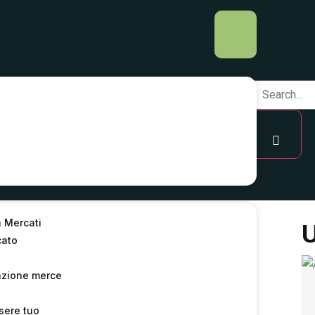
a Mercati
del 17 giugno –
U
cato
6
azione merce
sere tuo