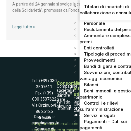
A partire dal 24 gennaio si svolge la campagna “Agrumi
Titolari di incarichi di
della Solidarietà”, promossa da Fondazione ANT…
collaborazione o consu
Personale
Leggi tutto >
Reclutamento del per
Ammontare complessi
premi
Enti controllati
Tipologie di procedi
Provvedimenti
Bandi di gara e contra
Sovvenzioni, contribut
vantaggi economici
Tel. (+39) 030
Consorzio
Mercato
Bilanci
Compagine
3507611
Informazioni
societaria
Beni immobili e gesti
Statuto
Fax. (+39)
utili
Società
Bandi e
patrimonio
Fornitori
030 3507622
Gare
Trasparente
merce
Whistle­
Controlli e rilievi
Accessibilità
Clienti
Via Orzinuovi,
blowing
Informativa
professionali
Contatti
sull’amministrazione
Raccolta dati
Clienti
86 25125
Coockies Policy
privati
Dati e contatto
Servizi erogati
Direzione e
Brescia
DPO
Pagamenti – Dati sui
coordinamento:
info@bresciamercati.com
pagamenti
Comune di
segreteria@pec.bresciamercati.com