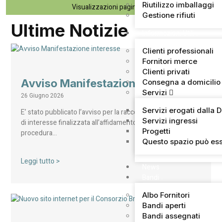
Riutilizzo imballaggi
Visualizzazioni pagina:
69
Gestione rifiuti
Ultime Notizie
Informazioni Utili
Clienti professionali
Fornitori merce
Clienti privati
Avviso Manifestazione interesse
Consegna a domicilio
Servizi
26 Giugno 2026
Servizi erogati dalla 
E’ stato pubblicato l’avviso per la raccolta di manifestazioni
Servizi ingressi
di interesse finalizzata all’affidamento, mediante
Progetti
procedura…
Questo spazio può ess
Leggi tutto >
News
Bandi
Albo Fornitori
Bandi aperti
Bandi assegnati