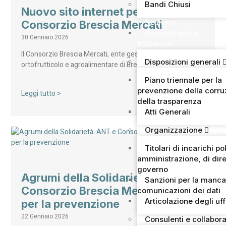
Bandi Chiusi
Nuovo sito internet per il
Sicurezza
Consorzio Brescia Mercati
Amministrazione
30 Gennaio 2026
trasparente
Il Consorzio Brescia Mercati, ente gestore del mercato
Disposizioni generali
ortofrutticolo e agroalimentare di Brescia – secondo…
Piano triennale per la
prevenzione della corru
Leggi tutto >
della trasparenza
Atti Generali
Organizzazione
Titolari di incarichi pol
amministrazione, di dire
governo
Agrumi della Solidarietà: ANT e
Sanzioni per la manca
Consorzio Brescia Mercati uniti
comunicazioni dei dati
Articolazione degli uff
per la prevenzione
22 Gennaio 2026
Consulenti e collabora