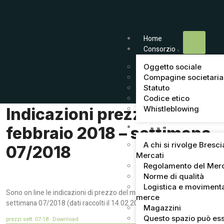
Home
Consorzio
Oggetto sociale
Compagine societaria
Statuto
Codice etico
Whistleblowing
Indicazioni prezzi del 14
Mercato
febbraio 2018 – settimana
A chi si rivolge Bresci
07/2018
Mercati
Regolamento del Mer
Norme di qualità
Logistica e moviment
Sono on line le indicazioni di prezzo del mercato di Brescia della
merce
settimana 07/2018 (dati raccolti il 14.02.2018).
Magazzini
Questo spazio può ess
prezzi sett. 07-18
Download