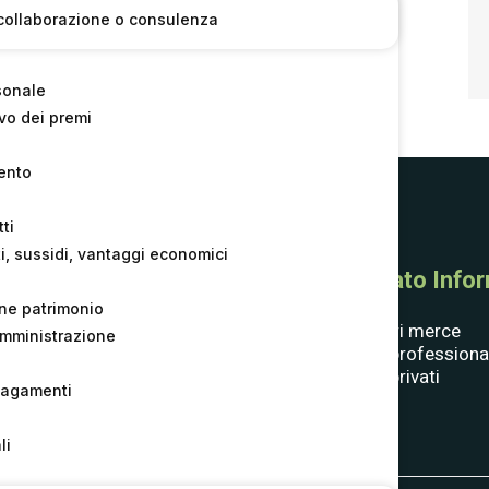
di collaborazione o consulenza
sonale
o dei premi
ento
ti
i, sussidi, vantaggi economici
Consorzio
Mercato Inform
one patrimonio
Compagine societaria
Fornitori merce
l’amministrazione
Statuto
Clienti professiona
Bandi e Gare
Clienti privati
pagamenti
Whistle­blowing
Contatti
li