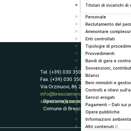
Titolari di incarichi 
Personale
Reclutamento del per
Ammontare complessiv
Enti controllati
Tipologie di procedim
Provvedimenti
Bandi di gara e contrat
Sovvenzioni, contribut
Tel. (+39) 030 3507611
Bilanci
Fax. (+39) 030 3507622
Beni immobili e gesti
Via Orzinuovi, 86 25125 Brescia
Controlli e rilievi sul
info@bresciamercati.com
Servizi erogati
Direzione e coordinamento:
segreteria@pec.bresciamercati.com
Pagamenti – Dati sui 
Comune di Brescia
Opere pubbliche
Informazioni ambienta
Altri contenuti