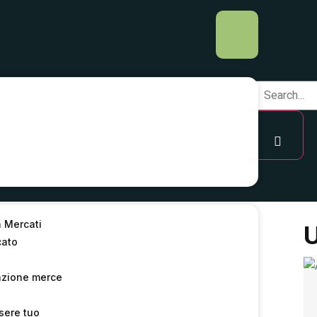
a Mercati
 del 12 APRILE
U
cato
5/2017
azione merce
sere tuo