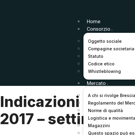
Home
Consorzio
Oggetto sociale
Compagine societaria
Statuto
Codice etico
Whistleblowing
Mercato
A chi si rivolge Bresci
Indicazioni prezzi
Regolamento del Mer
Norme di qualità
2017 – settimana 1
Logistica e moviment
Magazzini
Questo spazio può es