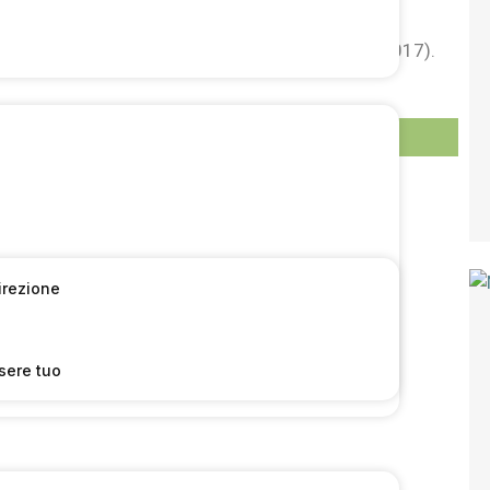
 della settimana 15/2017 (dati raccolti il 12.04.2017).
 pagina:
54
Direzione
sere tuo