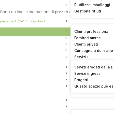
Riutilizzo imballaggi
Sono on line le indicazioni di prezzo del mercato di Brescia
Gestione rifiuti
Informazioni Utili
prezzi sett. 15-17
Download
Visualizzazioni
Clienti professionali
Fornitori merce
Clienti privati
Consegna a domicilio
Servizi
Servizi erogati dalla 
Servizi ingressi
Progetti
Questo spazio può es
News
Bandi