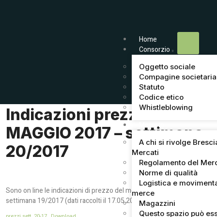
Home
Consorzio
Oggetto sociale
Compagine societaria
Statuto
Codice etico
Whistleblowing
Indicazioni prezzi del 10
Mercato
MAGGIO 2017 – settimana
A chi si rivolge Bresci
20/2017
Mercati
Regolamento del Mer
Norme di qualità
Logistica e moviment
Sono on line le indicazioni di prezzo del mercato di Brescia della
merce
settimana 19/2017 (dati raccolti il 17.05.2017).
Magazzini
Questo spazio può ess
prezzi sett. 20-17
Download