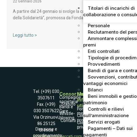
22 Gennaio 2026
Titolari di incarichi di
A partire dal 24 gennaio si svolge la campagna “Agrumi
collaborazione o consu
della Solidarietà”, promossa da Fondazione ANT…
Personale
Reclutamento del per
Leggi tutto >
Ammontare complessi
premi
Enti controllati
Tipologie di procedi
Provvedimenti
Bandi di gara e contra
Sovvenzioni, contribut
vantaggi economici
Bilanci
Tel. (+39) 030
Consorzio
Mercato
Beni immobili e gesti
Compagine
3507611
Informazioni
societaria
patrimonio
Statuto
Fax. (+39)
utili
Società
Bandi e
Fornitori
Controlli e rilievi
030 3507622
Gare
Trasparente
merce
Whistle­
Accessibilità
sull’amministrazione
Clienti
Via Orzinuovi,
blowing
Informativa
professionali
Contatti
Servizi erogati
Raccolta dati
Clienti
86 25125
Coockies Policy
privati
Dati e contatto
Pagamenti – Dati sui
Direzione e
Brescia
DPO
pagamenti
coordinamento:
info@bresciamercati.com