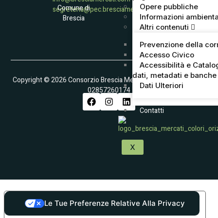
Opere pubbliche
Comune di
segreteria@pec.bresciamercati.com
Informazioni ambienta
Brescia
Altri contenuti
Prevenzione della cor
Accesso Civico
Accessibilità e Catalo
dati, metadati e banche 
Copyright © 2026 Consorzio Brescia Mercati S.p.A. – Partita IVA
Dati Ulteriori
02857260174
Contatti
X
Le Tue Preferenze Relative Alla Privacy