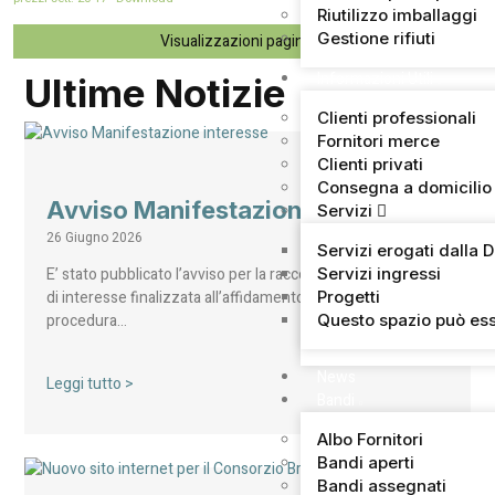
Riutilizzo imballaggi
Gestione rifiuti
Visualizzazioni pagina:
60
Informazioni Utili
Ultime Notizie
Clienti professionali
Fornitori merce
Clienti privati
Consegna a domicilio
Avviso Manifestazione interesse
Servizi
26 Giugno 2026
Servizi erogati dalla 
Servizi ingressi
E’ stato pubblicato l’avviso per la raccolta di manifestazioni
Progetti
di interesse finalizzata all’affidamento, mediante
Questo spazio può ess
procedura…
News
Leggi tutto >
Bandi
Albo Fornitori
Bandi aperti
Bandi assegnati