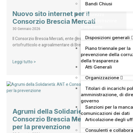
Bandi Chiusi
Nuovo sito internet per il
Sicurezza
Consorzio Brescia Mercati
Amministrazione
trasparente
30 Gennaio 2026
Disposizioni generali
Il Consorzio Brescia Mercati, ente gestore del mercato
ortofrutticolo e agroalimentare di Brescia – secondo…
Piano triennale per la
prevenzione della corru
della trasparenza
Leggi tutto >
Atti Generali
Organizzazione
Titolari di incarichi pol
amministrazione, di dire
governo
Sanzioni per la manca
Agrumi della Solidarietà: ANT e
comunicazioni dei dati
Consorzio Brescia Mercati uniti
Articolazione degli uff
per la prevenzione
Consulenti e collabora