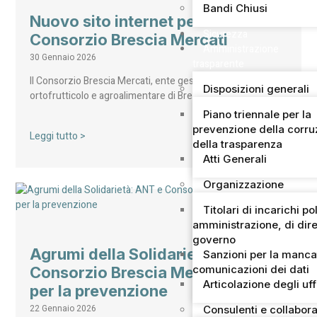
Bandi Chiusi
Nuovo sito internet per il
Sicurezza
Consorzio Brescia Mercati
Amministrazione
30 Gennaio 2026
trasparente
Il Consorzio Brescia Mercati, ente gestore del mercato
Disposizioni generali
ortofrutticolo e agroalimentare di Brescia – secondo…
Piano triennale per la
prevenzione della corru
Leggi tutto >
della trasparenza
Atti Generali
Organizzazione
Titolari di incarichi pol
amministrazione, di dire
governo
Agrumi della Solidarietà: ANT e
Sanzioni per la manca
comunicazioni dei dati
Consorzio Brescia Mercati uniti
Articolazione degli uff
per la prevenzione
22 Gennaio 2026
Consulenti e collabora