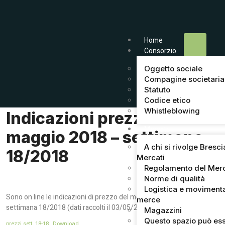
Home
Consorzio
Oggetto sociale
Compagine societaria
Statuto
Codice etico
Whistleblowing
Indicazioni prezzi del 03
Mercato
maggio 2018 – settimana
A chi si rivolge Bresci
18/2018
Mercati
Regolamento del Mer
Norme di qualità
Logistica e moviment
Sono on line le indicazioni di prezzo del mercato di Brescia della
merce
settimana 18/2018 (dati raccolti il 03/05/2018).
Magazzini
Questo spazio può ess
prezzi sett. 18-18
Download