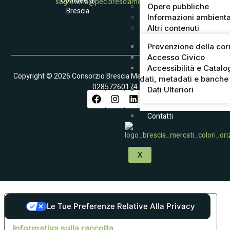
Comune di
segreteria@pec.bresciamercati.com
Opere pubbliche
Brescia
Informazioni ambienta
Altri contenuti
Prevenzione della cor
Accesso Civico
Accessibilità e Catalo
Copyright © 2026 Consorzio Brescia Mercati S.p.A. – Partita IVA
dati, metadati e banche 
02857260174
Dati Ulteriori
Contatti
X
Le Tue Preferenze Relative Alla Privacy
Informativa sulla raccolta