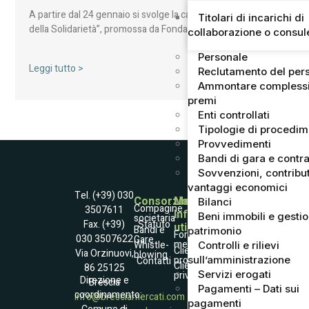
A partire dal 24 gennaio si svolge la campagna “Agrumi
Titolari di incarichi di
della Solidarietà”, promossa da Fondazione ANT…
collaborazione o consu
Personale
Leggi tutto >
Reclutamento del per
Ammontare complessi
premi
Enti controllati
Tipologie di procedi
Provvedimenti
Bandi di gara e contra
Sovvenzioni, contribut
vantaggi economici
Tel. (+39) 030
Consorzio
Mercato
Bilanci
Compagine
3507611
Informazioni
Beni immobili e gesti
societaria
Statuto
Fax. (+39)
utili
Società
Bandi e
patrimonio
Fornitori
030 3507622
Gare
Trasparente
merce
Whistle­
Controlli e rilievi
Accessibilità
Clienti
Via Orzinuovi,
blowing
Informativa
professionali
sull’amministrazione
Contatti
Raccolta dati
Clienti
86 25125
Coockies Policy
Servizi erogati
privati
Dati e contatto
Direzione e
Brescia
DPO
Pagamenti – Dati sui
coordinamento:
info@bresciamercati.com
pagamenti