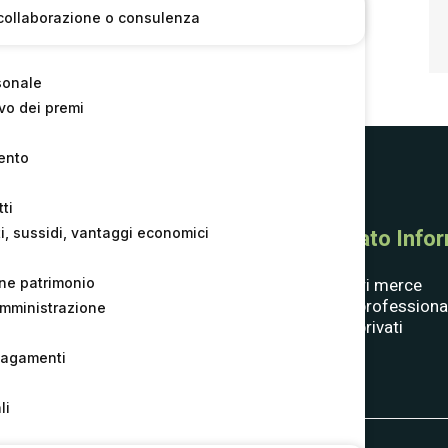
di collaborazione o consulenza
sonale
o dei premi
ento
ti
Consorzio
Mercato Inform
i, sussidi, vantaggi economici
Compagine societaria
Fornitori merce
one patrimonio
Statuto
Clienti professiona
l’amministrazione
Bandi e Gare
Clienti privati
Whistle­blowing
pagamenti
Contatti
li