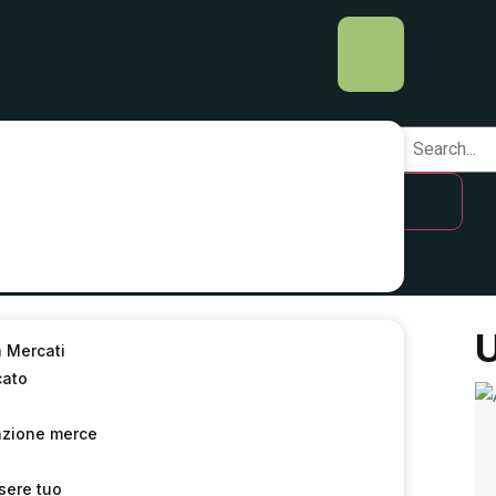
 del 02/12/2019–
U
a Mercati
cato
9
azione merce
sere tuo