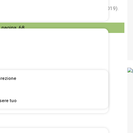
 della settimana 49/2019(dati raccolti il 02/12/2019).
 pagina:
68
Direzione
sere tuo