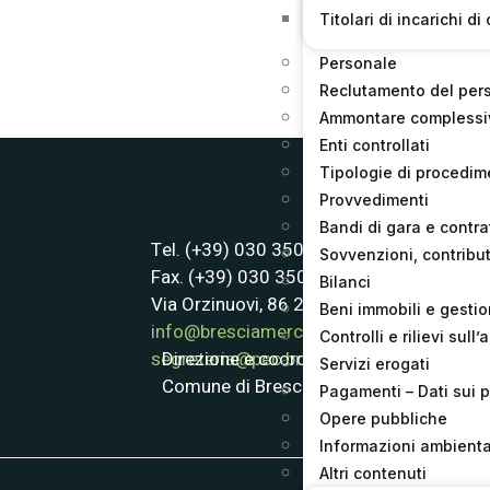
Titolari di incarichi 
Personale
Reclutamento del per
Ammontare complessiv
Enti controllati
Tipologie di procedim
Provvedimenti
Bandi di gara e contrat
Tel. (+39) 030 3507611
Sovvenzioni, contribut
Fax. (+39) 030 3507622
Bilanci
Via Orzinuovi, 86 25125 Brescia
Beni immobili e gesti
info@bresciamercati.com
Controlli e rilievi sul
Direzione e coordinamento:
segreteria@pec.bresciamercati.com
Servizi erogati
Comune di Brescia
Pagamenti – Dati sui 
Opere pubbliche
Informazioni ambienta
Altri contenuti