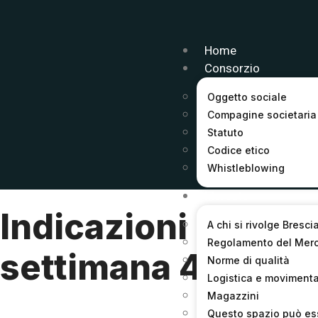
Home
Consorzio
Oggetto sociale
Compagine societaria
Statuto
Codice etico
Whistleblowing
Mercato
Indicazioni prezzi
A chi si rivolge Bresci
Regolamento del Mer
settimana 49/201
Norme di qualità
Logistica e moviment
Magazzini
Questo spazio può es