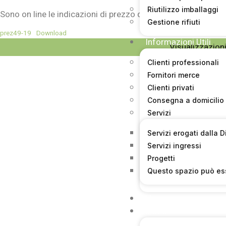
Riutilizzo imballaggi
Sono on line le indicazioni di prezzo del mercato di Brescia
Gestione rifiuti
prez49-19
Download
Informazioni Utili
Visualizzazioni
Clienti professionali
Fornitori merce
Clienti privati
Consegna a domicilio
Servizi
Servizi erogati dalla 
Servizi ingressi
Progetti
Questo spazio può es
News
Bandi