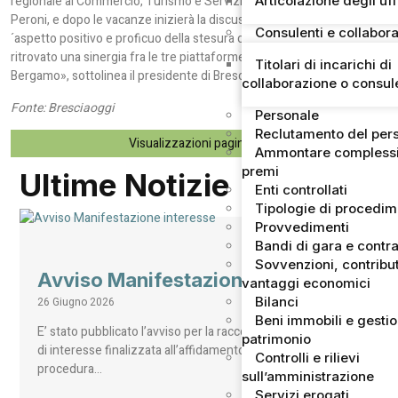
Articolazione degli uff
regionale al Commercio, Turismo e Servizi, la Bresciana Margherita
Peroni, e dopo le vacanze inizierà la discussione ai tavoli regionali. «L
Consulenti e collabora
´aspetto positivo e proficuo della stesura di questa bozza è l´aver
ritrovato una sinergia fra le tre piattaforme di Brescia, Milano e
Titolari di incarichi di
Bergamo», sottolinea il presidente di Brescia Mercati.
collaborazione o consu
Fonte: Bresciaoggi
Personale
Reclutamento del per
Visualizzazioni pagina:
85
Ammontare complessi
premi
Ultime Notizie
Enti controllati
Tipologie di procedi
Provvedimenti
Bandi di gara e contra
Sovvenzioni, contribut
Avviso Manifestazione interesse
vantaggi economici
Bilanci
26 Giugno 2026
Beni immobili e gesti
E’ stato pubblicato l’avviso per la raccolta di manifestazioni
patrimonio
di interesse finalizzata all’affidamento, mediante
Controlli e rilievi
procedura…
sull’amministrazione
Servizi erogati