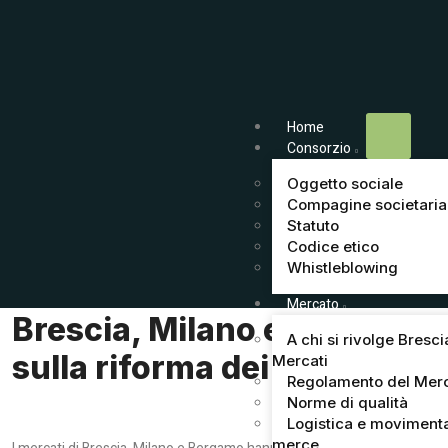
Home
Consorzio
Oggetto sociale
Compagine societaria
Statuto
Codice etico
Whistleblowing
Mercato
Brescia, Milano e Bergamo
A chi si rivolge Bresci
sulla riforma dei mercati
Mercati
Regolamento del Mer
Norme di qualità
Logistica e moviment
merce