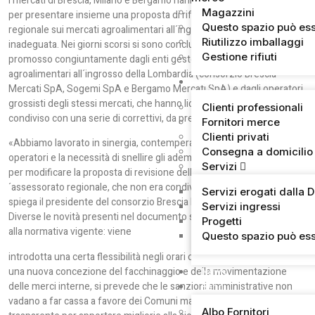
I mercati di Brescia, Milano e Bergamo hanno fatto gioco di squadra
Magazzini
per presentare insieme una proposta di riforma dell´attuale legge
Questo spazio può ess
regionale sui mercati agroalimentari all´ingrosso, ormai datata e
Riutilizzo imballaggi
inadeguata. Nei giorni scorsi si sono conclusi i lavori del tavolo
Gestione rifiuti
promosso congiuntamente dagli enti gestori dei mercati
agroalimentari all´ingrosso della Lombardia (consorzio Brescia
Informazioni Utili
Mercati SpA, Sogemi SpA e Bergamo Mercati SpA) e dagli operatori
grossisti degli stessi mercati, che hanno licenziato un documento
Clienti professionali
condiviso con una serie di correttivi, da presentare in Regione.
Fornitori merce
Clienti privati
«Abbiamo lavorato in sinergia, contemperando le istanze degli
Consegna a domicilio
operatori e la necessità di snellire gli adempimenti in capo ai gestori,
Servizi
per modificare la proposta di revisione della materia presentata dall
´assessorato regionale, che non era condivisibile sotto alcuni punti»,
Servizi erogati dalla 
spiega il presidente del consorzio Brescia Mercati, Massimo Tacconi.
Servizi ingressi
Diverse le novità presenti nel documento stilato dai mercati, rispetto
Progetti
alla normativa vigente: viene
Questo spazio può ess
introdotta una certa flessibilità negli orari di apertura, si promuove
una nuova concezione del facchinaggio e della movimentazione
News
delle merci interne, si prevede che le sanzioni amministrative non
Bandi
vadano a far cassa a favore dei Comuni ma finiscano in un fondo
Albo Fornitori