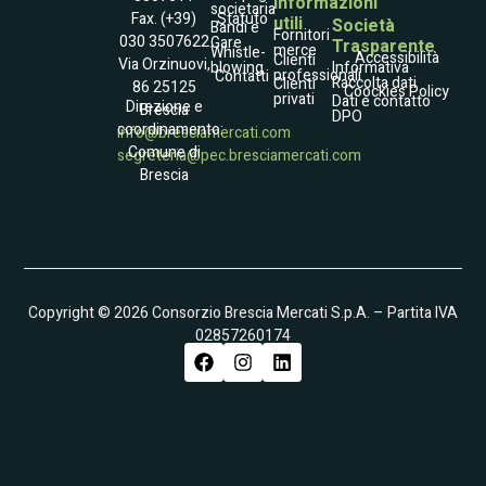
Informazioni
societaria
Statuto
Fax. (+39)
utili
Società
Bandi e
Fornitori
030 3507622
Gare
Trasparente
merce
Whistle­
Accessibilità
Clienti
Via Orzinuovi,
blowing
Informativa
professionali
Contatti
Raccolta dati
Clienti
86 25125
Coockies Policy
privati
Dati e contatto
Direzione e
Brescia
DPO
coordinamento:
info@bresciamercati.com
Comune di
segreteria@pec.bresciamercati.com
Brescia
Copyright © 2026 Consorzio Brescia Mercati S.p.A. – Partita IVA
02857260174