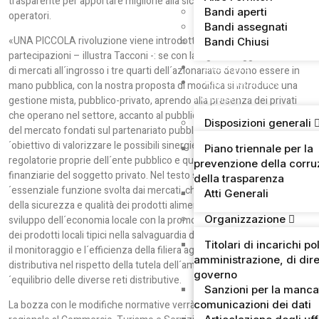
trasparente per apportare migliorie alla sicurezza e al lavoro degli
Bandi aperti
operatori.
Bandi assegnati
«UNA PICCOLA rivoluzione viene introdotta anche nell´ambito delle
Bandi Chiusi
partecipazioni – illustra Tacconi -: se con la vigente legge in materia
Sicurezza
di mercati all´ingrosso i tre quarti dell´azionariato devono essere in
Amministrazione
mano pubblica, con la nostra proposta di modifica si introduce una
trasparente
gestione mista, pubblico-privato, aprendo alla presenza dei privati
che operano nel settore, accanto al pubblico». Modelli di gestione
Disposizioni generali
del mercato fondati sul partenariato pubblico-privato, infatti, hanno l
´obiettivo di valorizzare le possibili sinergie tra le funzioni
Piano triennale per la
regolatorie proprie dell´ente pubblico e quelle manageriali-
prevenzione della corru
finanziarie del soggetto privato. Nel testo si sottolinea anche l
della trasparenza
´essenziale funzione svolta dai mercati, che coincide con la tutela
Atti Generali
della sicurezza e qualità dei prodotti alimentari e del consumatore; lo
Organizzazione
sviluppo dell´economia locale con la promozione e valorizzazione
dei prodotti locali tipici nella salvaguardia delle biodiversità regionali;
Titolari di incarichi pol
il monitoraggio e l´efficienza della filiera agroalimentare, produttiva e
amministrazione, di dire
distributiva nel rispetto della tutela dell´ambiente; lo sviluppo e l
governo
´equilibrio delle diverse reti distributive.
Sanzioni per la manca
comunicazioni dei dati
La bozza con le modifiche normative verrà ora inoltrata all´assessore