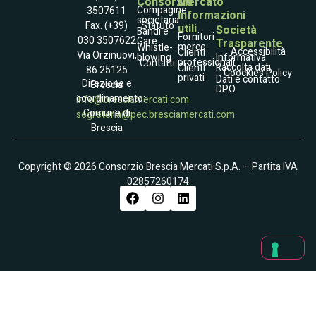
Consorzio
Mercato
Compagine
3507611
Informazioni
societaria
Statuto
Fax. (+39)
utili
Società
Bandi e
Fornitori
030 3507622
Gare
Trasparente
merce
Whistle­
Accessibilità
Clienti
Via Orzinuovi,
blowing
Informativa
professionali
Contatti
Raccolta dati
Clienti
86 25125
Coockies Policy
privati
Dati e contatto
Direzione e
Brescia
DPO
coordinamento:
info@bresciamercati.com
Comune di
segreteria@pec.bresciamercati.com
Brescia
Copyright © 2026 Consorzio Brescia Mercati S.p.A. – Partita IVA
02857260174