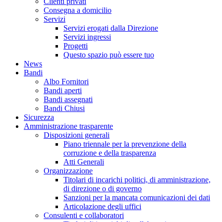
Clienti privati
Consegna a domicilio
Servizi
Servizi erogati dalla Direzione
Servizi ingressi
Progetti
Questo spazio può essere tuo
News
Bandi
Albo Fornitori
Bandi aperti
Bandi assegnati
Bandi Chiusi
Sicurezza
Amministrazione trasparente
Disposizioni generali
Piano triennale per la prevenzione della
corruzione e della trasparenza
Atti Generali
Organizzazione
Titolari di incarichi politici, di amministrazione,
di direzione o di governo
Sanzioni per la mancata comunicazioni dei dati
Articolazione degli uffici
Consulenti e collaboratori