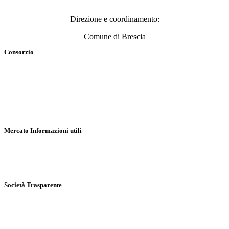
Direzione e coordinamento:
Comune di Brescia
Consorzio
Compagine societaria
Statuto
Bandi e Gare
Whistle­blowing
Contatti
Mercato Informazioni utili
Fornitori merce
Clienti professionali
Clienti privati
Società Trasparente
Accessibilità
Informativa Raccolta dati
Coockies Policy