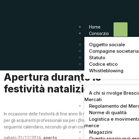
Home
Consorzio
Oggetto sociale
Compagine societaria
Statuto
Codice etico
Whistleblowing
Apertura durante le
Mercato
festività natalizie
A chi si rivolge Bresci
Mercati
Regolamento del Mer
Norme di qualità
In occasione delle festività di fine anno si ricorda che il Mercato sia
Logistica e moviment
per gli acquirenti professionali sia per i privati osserverà il
merce
seguente calendario, secondo gli orari consueti.
Magazzini
sabato 31/12/2016,
aperto
Questo spazio può ess