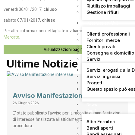
Riutilizzo imballaggi
venerdì 06/01/2017,
chiuso
Gestione rifiuti
sabato 07/01/2017,
chiuso
Informazioni Utili
Per altre informazioni dettagliate invitiamo a consultare la pagina
Clienti professionali
Mercato
.
Fornitori merce
Clienti privati
Visualizzazioni pagina:
69
Consegna a domicilio
Servizi
Ultime Notizie
Servizi erogati dalla 
Servizi ingressi
Progetti
Questo spazio può ess
Avviso Manifestazione interesse
26 Giugno 2026
News
Bandi
E’ stato pubblicato l’avviso per la raccolta di manifestazioni
di interesse finalizzata all’affidamento, mediante
Albo Fornitori
procedura…
Bandi aperti
Bandi assegnati