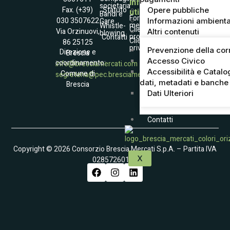
Informazioni
societaria
Statuto
Fax. (+39)
Opere pubbliche
utili
Società
Bandi e
Fornitori
030 3507622
Informazioni ambienta
Gare
Trasparente
merce
Whistle­
Accessibilità
Clienti
Via Orzinuovi,
Altri contenuti
blowing
Informativa
professionali
Contatti
Raccolta dati
Clienti
86 25125
Coockies Policy
privati
Dati e contatto
Prevenzione della cor
Direzione e
Brescia
DPO
Accesso Civico
coordinamento:
info@bresciamercati.com
Accessibilità e Catalo
Comune di
segreteria@pec.bresciamercati.com
dati, metadati e banche 
Brescia
Dati Ulteriori
Contatti
Copyright © 2026 Consorzio Brescia Mercati S.p.A. – Partita IVA
X
02857260174