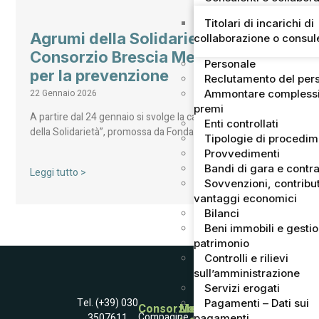
Titolari di incarichi di
Agrumi della Solidarietà: ANT e
collaborazione o consu
Consorzio Brescia Mercati uniti
Personale
per la prevenzione
Reclutamento del per
Ammontare complessi
22 Gennaio 2026
premi
A partire dal 24 gennaio si svolge la campagna “Agrumi
Enti controllati
della Solidarietà”, promossa da Fondazione ANT…
Tipologie di procedi
Provvedimenti
Bandi di gara e contra
Leggi tutto >
Sovvenzioni, contribut
vantaggi economici
Bilanci
Beni immobili e gesti
patrimonio
Controlli e rilievi
sull’amministrazione
Servizi erogati
Tel. (+39) 030
Pagamenti – Dati sui
Consorzio
Mercato
Compagine
3507611
pagamenti