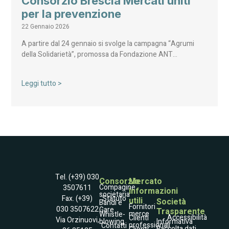
Consorzio Brescia Mercati uniti
per la prevenzione
22 Gennaio 2026
A partire dal 24 gennaio si svolge la campagna “Agrumi
della Solidarietà”, promossa da Fondazione ANT…
Leggi tutto >
Tel. (+39) 030
Consorzio
Mercato
Compagine
3507611
Informazioni
societaria
Statuto
Fax. (+39)
utili
Società
Bandi e
Fornitori
030 3507622
Gare
Trasparente
merce
Whistle­
Accessibilità
Clienti
Via Orzinuovi,
blowing
Informativa
professionali
Contatti
Raccolta dati