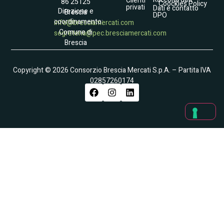
Clienti
86 25125
Coockies Policy
privati
Dati e contatto
Direzione e
Brescia
DPO
coordinamento:
info@bresciamercati.com
Comune di
segreteria@pec.bresciamercati.com
Brescia
Copyright © 2026 Consorzio Brescia Mercati S.p.A. – Partita IVA
02857260174
Le Tue Preferenze Relative Alla Privacy
Informativa sulla raccolta